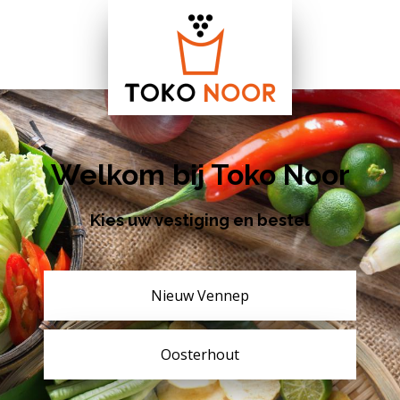
Welkom bij Toko Noor
Kies uw vestiging en bestel
Nieuw Vennep
Oosterhout